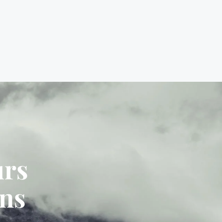
urs
ans