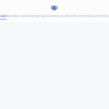
ueil
Actu
Bon plan
Camping
Croisiere
Location
Tourisme
Vacance
Voy