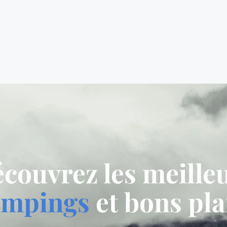
couvrez les meille
ampings
et bons pl