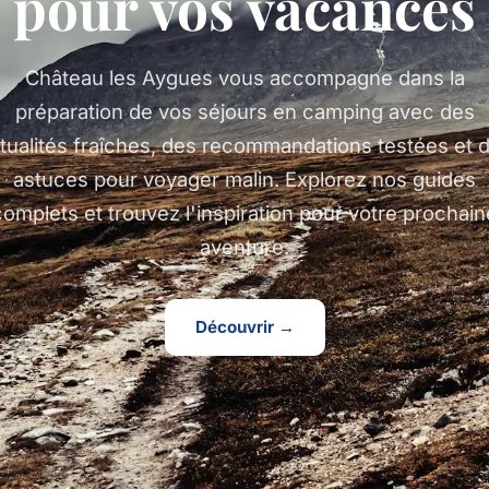
pour vos vacances
Château les Aygues vous accompagne dans la
préparation de vos séjours en camping avec des
tualités fraîches, des recommandations testées et 
astuces pour voyager malin. Explorez nos guides
complets et trouvez l'inspiration pour votre prochain
aventure.
Découvrir →