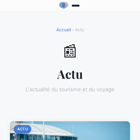
Accueil
› Actu
📰
Actu
L'actualité du tourisme et du voyage
ACTU