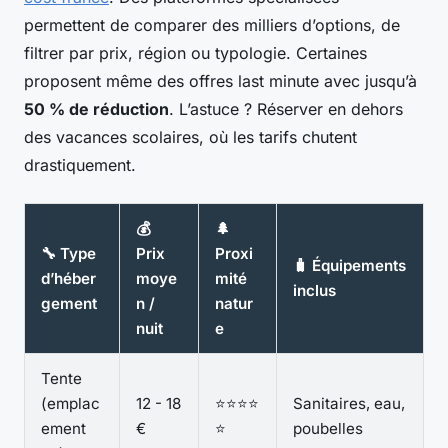
permettent de comparer des milliers d’options, de
filtrer par prix, région ou typologie. Certaines
proposent même des offres last minute avec jusqu’à
50 % de réduction
. L’astuce ? Réserver en dehors
des vacances scolaires, où les tarifs chutent
drastiquement.
💰
🌲
🔧 Type
Prix
Proxi
🧳 Équipements
d’héber
moye
mité
inclus
gement
n /
natur
nuit
e
Tente
(emplac
12 - 18
⭐⭐⭐⭐
Sanitaires, eau,
ement
€
⭐
poubelles