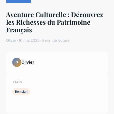
Aventure Culturelle : Découvrez
les Richesses du Patrimoine
Français
Olivier
•
10 mai 2025
•
5 min de lecture
Olivier
O
TAGS
Bon plan