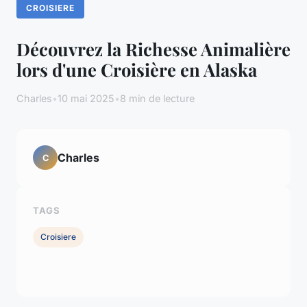
CROISIERE
Découvrez la Richesse Animalière
lors d'une Croisière en Alaska
Charles
•
10 mai 2025
•
8 min de lecture
Charles
C
TAGS
Croisiere