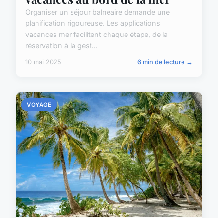
Organiser un séjour balnéaire demande une
planification rigoureuse. Les applications
vacances mer facilitent chaque étape, de la
réservation à la gest...
10 mai 2025
6 min de lecture →
VOYAGE