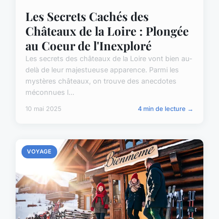
Les Secrets Cachés des
Châteaux de la Loire : Plongée
au Coeur de l'Inexploré
Les secrets des châteaux de la Loire vont bien au-
delà de leur majestueuse apparence. Parmi les
mystères châteaux, on trouve des anecdotes
méconnues l...
10 mai 2025
4 min de lecture →
VOYAGE