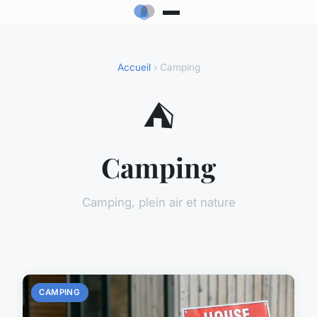
Accueil
› Camping
⛺
Camping
Camping, plein air et nature
CAMPING