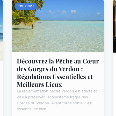
TOURISME
Découvrez la Pêche au Cœur
des Gorges du Verdon :
Régulations Essentielles et
Meilleurs Lieux
La réglementation pêche Verdon est stricte et
vise à préserver l'écosystème fragile des
Gorges du Verdon. Avant toute sortie, il est
essentiel de bien...