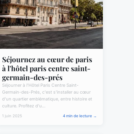
Séjournez au cœur de paris
à l'hôtel paris centre saint-
germain-des-prés
Séjourner à l'Hôtel Paris Centre Saint-
Germain-des-Prés, c'est s'installer au cœur
d'un quartier emblématique, entre histoire et
culture. Profitez d'u...
1 juin 2025
4 min de lecture →