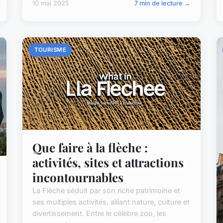
10 mai 2025
7 min de lecture →
TOURISME
Que faire à la flèche :
activités, sites et attractions
incontournables
La Flèche séduit par son riche patrimoine et
ses multiples activités, alliant nature, culture et
divertissement. Entre le célèbre zoo, les