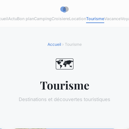
ueil
Actu
Bon plan
Camping
Croisiere
Location
Tourisme
Vacance
Voy
Accueil
› Tourisme
🗺️
Tourisme
Destinations et découvertes touristiques