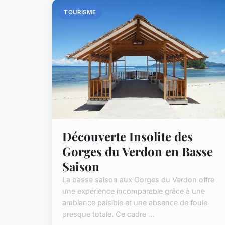
TOURISME
Découverte Insolite des
Gorges du Verdon en Basse
Saison
La basse saison aux Gorges du Verdon offre
une expérience incomparable grâce à une
ambiance paisible et une absence de foule
presque totale. Ce cadre ...