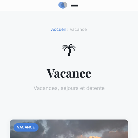
Accueil
› Vacance
🌴
Vacance
Vacances, séjours et détente
VACANCE