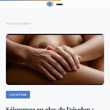
Accueil
›
Location
LOCATION
Séjournez au clos de l'oiselon :