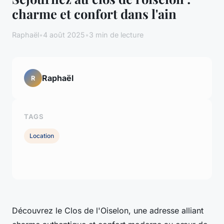
charme et confort dans l'ain
Raphaël
•
4 août 2025
•
3 min de lecture
Raphaël
R
TAGS
Location
Découvrez le Clos de l'Oiselon, une adresse alliant