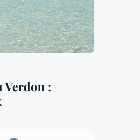
 Verdon :
x