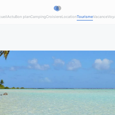
ueil
Actu
Bon plan
Camping
Croisiere
Location
Tourisme
Vacance
Voy