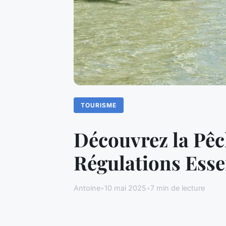
TOURISME
Découvrez la Pêc
Régulations Essen
Antoine
•
10 mai 2025
•
7 min de lecture