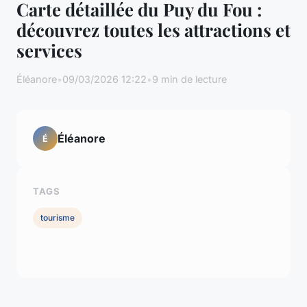
Carte détaillée du Puy du Fou :
découvrez toutes les attractions et
services
Éléanore
•
09/03/2026 12:22
•
9 min de lecture
Éléanore
É
TAGS
tourisme